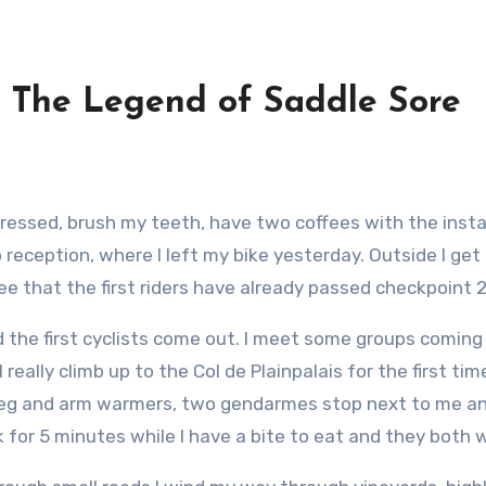
 The Legend of Saddle Sore
 dressed, brush my teeth, have two coffees with the ins
reception, where I left my bike yesterday. Outside I get
see that the first riders have already passed checkpoint 
 and the first cyclists come out. I meet some groups com
really climb up to the Col de Plainpalais for the first ti
y leg and arm warmers, two gendarmes stop next to me an
 for 5 minutes while I have a bite to eat and they both 