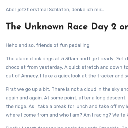
Aber jetzt erstmal Schlafen, denke ich mir…
The Unknown Race Day 2 or
Heho and so, friends of fun pedalling.
The alarm clock rings at 5.30am and I get ready. Get
chocolat from yesterday. A quick stretch and down to 
out of Annecy. I take a quick look at the tracker and 
First we go up a bit. There is not a cloud in the sky
again and again. At some point, after a long descent, I 
the ridge. As I take a break for lunch and take off m
where I come from and who I am? Am I racing? We talk