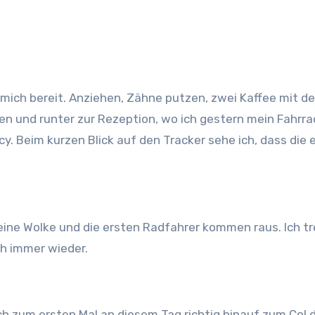
 mich bereit. Anziehen, Zähne putzen, zwei Kaffee mit d
en und runter zur Rezeption, wo ich gestern mein Fahrra
cy. Beim kurzen Blick auf den Tracker sehe ich, dass die
eine Wolke und die ersten Radfahrer kommen raus. Ich tre
h immer wieder.
 zum ersten Mal an diesem Tag richtig hinauf zum Col de