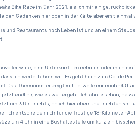
ks Bike Race im Jahr 2021, als ich mir einige, rückblick
e den Gedanken hier oben in der Kälte aber erst einmal
ars und Restaurants noch Leben ist und an einem Stauda
t.
sinnvoller wäre, eine Unterkunft zu nehmen oder mich ein
ass ich weiterfahren will. Es geht hoch zum Col de Perty
fel. Das Thermometer zeigt mittlerweile nur noch -4 Gra
 jetzt endlich, wie es weitergeht. Ich ahnte schon, dass
jetzt um 3 Uhr nachts, ob ich hier oben übernachten so
r ich entscheide mich für die frostige 18-Kilometer-Abf
èze um 4 Uhr in eine Bushaltestelle um kurz ein bissche