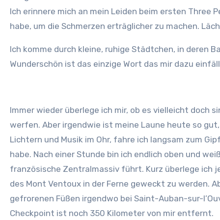
Ich erinnere mich an mein Leiden beim ersten Three Pea
habe, um die Schmerzen erträglicher zu machen. Lächl
Ich komme durch kleine, ruhige Städtchen, in deren B
Wunderschön ist das einzige Wort das mir dazu einfäll
Immer wieder überlege ich mir, ob es vielleicht doch 
werfen. Aber irgendwie ist meine Laune heute so gut, d
Lichtern und Musik im Ohr, fahre ich langsam zum Gip
habe. Nach einer Stunde bin ich endlich oben und weiß
französische Zentralmassiv führt. Kurz überlege ich 
des Mont Ventoux in der Ferne geweckt zu werden. Abe
gefrorenen Füßen irgendwo bei Saint-Auban-sur-I’Ouv
Checkpoint ist noch 350 Kilometer von mir entfernt.