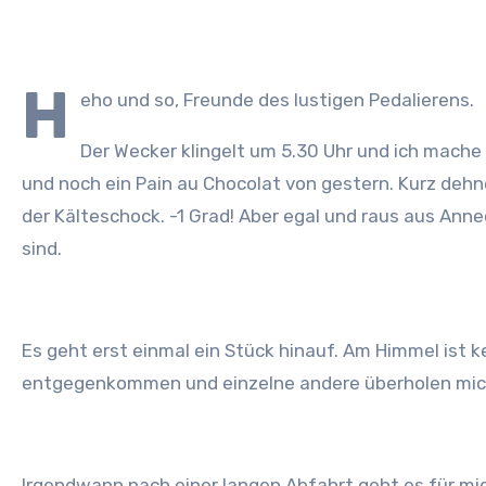
H
eho und so, Freunde des lustigen Pedalierens.
Der Wecker klingelt um 5.30 Uhr und ich mache
und noch ein Pain au Chocolat von gestern. Kurz dehn
der Kälteschock. -1 Grad! Aber egal und raus aus Anne
sind.
Es geht erst einmal ein Stück hinauf. Am Himmel ist k
entgegenkommen und einzelne andere überholen mic
Irgendwann nach einer langen Abfahrt geht es für mich