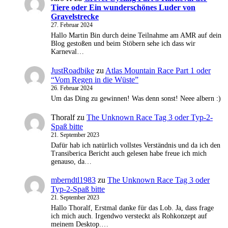
Tiere oder Ein wunderschönes Luder von
Gravelstrecke
27. Februar 2024
Hallo Martin Bin durch deine Teilnahme am AMR auf dein
Blog gestoßen und beim Stöbern sehe ich dass wir
Karneval…
JustRoadbike
zu
Atlas Mountain Race Part 1 oder
“Vom Regen in die Wüste”
26. Februar 2024
Um das Ding zu gewinnen! Was denn sonst! Neee albern :)
Thoralf
zu
The Unknown Race Tag 3 oder Typ-2-
Spaß bitte
21. September 2023
Dafür hab ich natürlich vollstes Verständnis und da ich den
Transiberica Bericht auch gelesen habe freue ich mich
genauso, da…
mberndtl1983
zu
The Unknown Race Tag 3 oder
Typ-2-Spaß bitte
21. September 2023
Hallo Thoralf, Erstmal danke für das Lob. Ja, dass frage
ich mich auch. Irgendwo versteckt als Rohkonzept auf
meinem Desktop.…