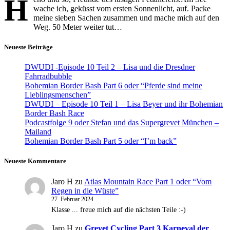
H
wache ich, geküsst vom ersten Sonnenlicht, auf. Packe
meine sieben Sachen zusammen und mache mich auf den
Weg. 50 Meter weiter tut…
Neueste Beiträge
DWUDI -Episode 10 Teil 2 – Lisa und die Dresdner
Fahrradbubble
Bohemian Border Bash Part 6 oder “Pferde sind meine
Lieblingsmenschen”
DWUDI – Episode 10 Teil 1 – Lisa Beyer und ihr Bohemian
Border Bash Race
Podcastfolge 9 oder Stefan und das Supergrevet München –
Mailand
Bohemian Border Bash Part 5 oder “I’m back”
Neueste Kommentare
Jaro H
zu
Atlas Mountain Race Part 1 oder “Vom
Regen in die Wüste”
27. Februar 2024
Klasse ... freue mich auf die nächsten Teile :-)
Jaro H
zu
Grevet Cycling Part 3 Karneval der