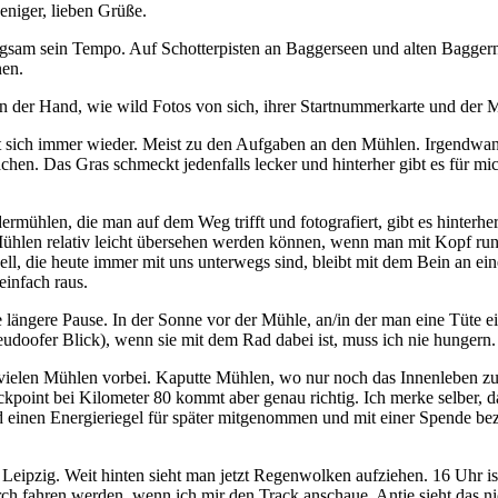
weniger, lieben Grüße.
angsam sein Tempo. Auf Schotterpisten an Baggerseen und alten Baggern
nen.
in der Hand, wie wild Fotos von sich, ihrer Startnummerkarte und der 
t sich immer wieder. Meist zu den Aufgaben an den Mühlen. Irgendwan
hen. Das Gras schmeckt jedenfalls lecker und hinterher gibt es für m
mühlen, die man auf dem Weg trifft und fotografiert, gibt es hinterhe
ühlen relativ leicht übersehen werden können, wenn man mit Kopf runt
bell, die heute immer mit uns unterwegs sind, bleibt mit dem Bein an ei
einfach raus.
e längere Pause. In der Sonne vor der Mühle, an/in der man eine Tüte e
udoofer Blick), wenn sie mit dem Rad dabei ist, muss ich nie hungern.
n vielen Mühlen vorbei. Kaputte Mühlen, wo nur noch das Innenleben zu
oint bei Kilometer 80 kommt aber genau richtig. Ich merke selber, das
und einen Energieriegel für später mitgenommen und mit einer Spende b
Leipzig. Weit hinten sieht man jetzt Regenwolken aufziehen. 16 Uhr ist
 fahren werden, wenn ich mir den Track anschaue. Antje sieht das nic