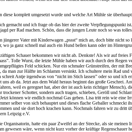
n diese komplett umgesetzt wurde und welche Art Mühle sie überhaupt 
ch gemacht und ich frage ob das hier der zweite Verpflegungspunkt ist.
itzeljagd per Rad machen. Schön, dass die jungen Leute noch so was toll
n jüngerer Vater mit Kinderwagen „pssst“ mich an, doch bitte nicht so lau
tur, wo ja ganz schnell mal auch ein Hund bellen kann oder im Hintergru
 kräftigen Schauer bekommen wir nicht ab. Denkste! Als wir auf freies 
s”. Tolle Wurst, die letzte Mühle haben wir auch durch den Regen verp
umgepflügtes Feld schicken. Nur ein schmaler Grünstreifen, der mit Bre
t, da man zur Hälfte im Schlamm versinkt. Ich schultere mein Rad und wi
hreit Antje irgendwas von “nicht im Stich lassen” oder so und ich en
 uns ab da. Jetzt aus dem Wald heraus beginnt das große Geschrei. Ant
hren, weil es geregnet hat, aber der ist auch kein richtiger Mensch), 
nur trockener Schotter, sondern auch tragen, schieben, Geröll und Schl
Jetzt können wir endlich nochmal Gas geben. Lisa tritt rein wie eine I
e immer selber von sich behauptet und dieses flache Geballer schmeckt ih
ommen und sie dort hoch krachen kann. Nochmals fahren wir zu dritt 
ern Leipzig e.V.
ie Organisatorin, hatte ein paar Zweifel an der Strecke, als sie meine
hlimm gewesen wäre, wenn nicht kurz vorher der kräftige Regenschauer