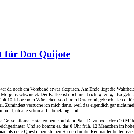
t für Don Quijote
 war da noch am Vorabend etwas skeptisch. Am Ende liegt die Wahrheit 
 Morgens schwindet. Der Kaffee ist noch nicht richtig fertig, also geh
lt 10 Kilogramm Würstchen von ihrem Bruder mitgebracht. Ich dafür di
 Zumindest versuche ich mich darin, weil das eigentlich gar nicht mei
 nicht, ob alle schon aufnahmefähig sind.
 Gravelkilometer stehen heute auf dem Plan. Dazu noch circa 20 Mühlen
Gleichgesinnter. Und so kommt es, das 8 Uhr früh, 12 Menschen im ho
 man als erste Quest einen kleinen Spruch für die Rennradler hinterlasse