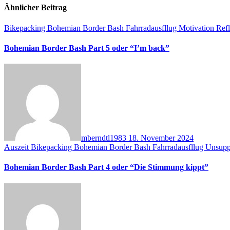
Ähnlicher Beitrag
Bikepacking
Bohemian Border Bash
Fahrradausfllug
Motivation
Ref
Bohemian Border Bash Part 5 oder “I’m back”
mberndtl1983
18. November 2024
Auszeit
Bikepacking
Bohemian Border Bash
Fahrradausfllug
Unsupp
Bohemian Border Bash Part 4 oder “Die Stimmung kippt”