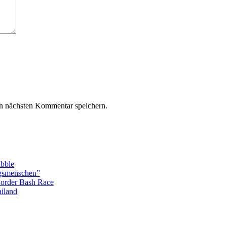
n nächsten Kommentar speichern.
ubble
ngsmenschen”
Border Bash Race
ailand