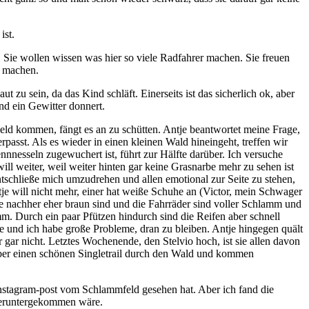
ist.
 Sie wollen wissen was hier so viele Radfahrer machen. Sie freuen
es machen.
t zu sein, da das Kind schläft. Einerseits ist das sicherlich ok, aber
nd ein Gewitter donnert.
Feld kommen, fängt es an zu schütten. Antje beantwortet meine Frage,
asst. Als es wieder in einen kleinen Wald hineingeht, treffen wir
nnnesseln zugewuchert ist, führt zur Hälfte darüber. Ich versuche
ll weiter, weil weiter hinten gar keine Grasnarbe mehr zu sehen ist
tschließe mich umzudrehen und allen emotional zur Seite zu stehen,
je will nicht mehr, einer hat weiße Schuhe an (Victor, mein Schwager
die nachher eher braun sind und die Fahrräder sind voller Schlamm und
amm. Durch ein paar Pfützen hindurch sind die Reifen aber schnell
rre und ich habe große Probleme, dran zu bleiben. Antje hingegen quält
r gar nicht. Letztes Wochenende, den Stelvio hoch, ist sie allen davon
über einen schönen Singletrail durch den Wald und kommen
n Instagram-post vom Schlammfeld gesehen hat. Aber ich fand die
 heruntergekommen wäre.