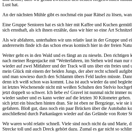
Lust hat.
An der nächsten Mühle gibt es nochmal ein paar Rätsel zu lösen, wan
Eine Gruppe Senioren hat es sich hier mit Kaffee und Kuchen gemütli
sich ernsthaft, als ich ihnen erzähle, dass wir hier so eine Art Schn
Als wir abfahren, unterhalten wir uns relativ laut in der Gruppe und ei
andererseits finde ich das schon etwas komisch hier in der freien Na
Weiter geht es in den Wald und es fängt an zu nieseln. Den richtigen
nach meiner Regenjacke mit “Weiterfahren, im Stehen wird man nur nas
wieder auf zwei Mitfahrer und der Track will uns über ein freies und 
mein Glück mit einem der beiden Jungs, der aber recht schnell aufgib
und man sowieso durch den Schlamm übers Feld laufen müsste. Dann sc
denn ich weiß schon was kommt. Lisa ist auch wieder da und begleitet
ist letztes Wochenende nicht mit weißen Schuhen den Stelvio hochgefa
jetzt doppelt so schwer. Ich liebe es! Gravel ist nunmal nicht immer 
wieder sauber und es kann weiter auf die letzten 30 Kilometer gehen. 
sich jetzt ein bisschen hinten dran. Sie ist eben ne Bergziege, wie si
gefahren. Bloß gut, dass noch ein paar Brücken über die Autobahn k
anschließend durch Parkanlagen wieder auf das Gelände von Roter St
Wir waren wohl relativ schnell. Viele sind noch nicht da und Marie, d
Strecke toll und auch Dreck gehört dazu. Zumal es gar nicht so sc