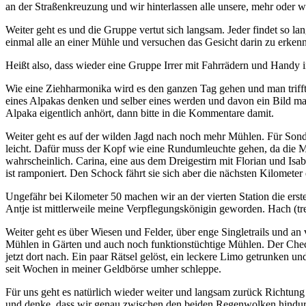
an der Straßenkreuzung und wir hinterlassen alle unsere, mehr oder 
Weiter geht es und die Gruppe vertut sich langsam. Jeder findet so l
einmal alle an einer Mühle und versuchen das Gesicht darin zu erken
Heißt also, dass wieder eine Gruppe Irrer mit Fahrrädern und Handy 
Wie eine Ziehharmonika wird es den ganzen Tag gehen und man triff
eines Alpakas denken und selber eines werden und davon ein Bild mac
Alpaka eigentlich anhört, dann bitte in die Kommentare damit.
Weiter geht es auf der wilden Jagd nach noch mehr Mühlen. Für Sonder
leicht. Dafür muss der Kopf wie eine Rundumleuchte gehen, da die M
wahrscheinlich. Carina, eine aus dem Dreigestirn mit Florian und Isa
ist ramponiert. Den Schock fährt sie sich aber die nächsten Kilometer 
Ungefähr bei Kilometer 50 machen wir an der vierten Station die erst
Antje ist mittlerweile meine Verpflegungskönigin geworden. Hach (tre
Weiter geht es über Wiesen und Felder, über enge Singletrails und a
Mühlen in Gärten und auch noch funktionstüchtige Mühlen. Der Checkp
jetzt dort nach. Ein paar Rätsel gelöst, ein leckere Limo getrunken 
seit Wochen in meiner Geldbörse umher schleppe.
Für uns geht es natürlich wieder weiter und langsam zurück Richtung 
und denke, dass wir genau zwischen den beiden Regenwolken hindurch