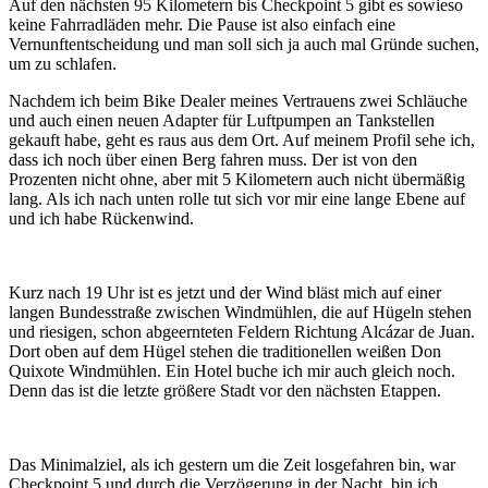
Auf den nächsten 95 Kilometern bis Checkpoint 5 gibt es sowieso
keine Fahrradläden mehr. Die Pause ist also einfach eine
Vernunftentscheidung und man soll sich ja auch mal Gründe suchen,
um zu schlafen.
Nachdem ich beim Bike Dealer meines Vertrauens zwei Schläuche
und auch einen neuen Adapter für Luftpumpen an Tankstellen
gekauft habe, geht es raus aus dem Ort. Auf meinem Profil sehe ich,
dass ich noch über einen Berg fahren muss. Der ist von den
Prozenten nicht ohne, aber mit 5 Kilometern auch nicht übermäßig
lang. Als ich nach unten rolle tut sich vor mir eine lange Ebene auf
und ich habe Rückenwind.
Kurz nach 19 Uhr ist es jetzt und der Wind bläst mich auf einer
langen Bundesstraße zwischen Windmühlen, die auf Hügeln stehen
und riesigen, schon abgeernteten Feldern Richtung Alcázar de Juan.
Dort oben auf dem Hügel stehen die traditionellen weißen Don
Quixote Windmühlen. Ein Hotel buche ich mir auch gleich noch.
Denn das ist die letzte größere Stadt vor den nächsten Etappen.
Das Minimalziel, als ich gestern um die Zeit losgefahren bin, war
Checkpoint 5 und durch die Verzögerung in der Nacht, bin ich