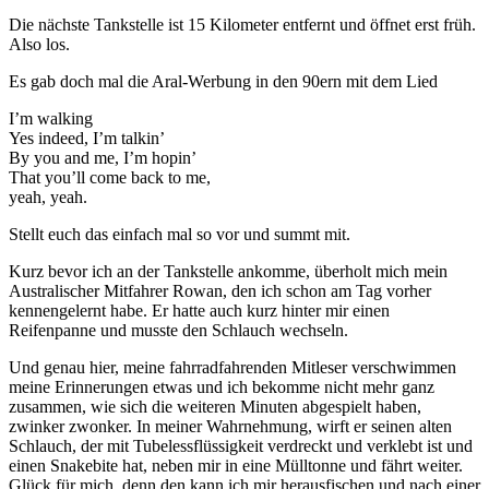
Die nächste Tankstelle ist 15 Kilometer entfernt und öffnet erst früh.
Also los.
Es gab doch mal die Aral-Werbung in den 90ern mit dem Lied
I’m walking
Yes indeed, I’m talkin’
By you and me, I’m hopin’
That you’ll come back to me,
yeah, yeah.
Stellt euch das einfach mal so vor und summt mit.
Kurz bevor ich an der Tankstelle ankomme, überholt mich mein
Australischer Mitfahrer Rowan, den ich schon am Tag vorher
kennengelernt habe. Er hatte auch kurz hinter mir einen
Reifenpanne und musste den Schlauch wechseln.
Und genau hier, meine fahrradfahrenden Mitleser verschwimmen
meine Erinnerungen etwas und ich bekomme nicht mehr ganz
zusammen, wie sich die weiteren Minuten abgespielt haben,
zwinker zwonker. In meiner Wahrnehmung, wirft er seinen alten
Schlauch, der mit Tubelessflüssigkeit verdreckt und verklebt ist und
einen Snakebite hat, neben mir in eine Mülltonne und fährt weiter.
Glück für mich, denn den kann ich mir herausfischen und nach einer