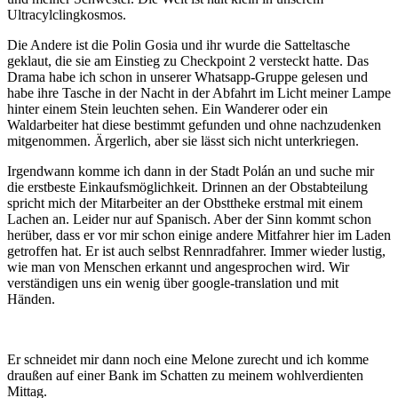
Ultracylclingkosmos.
Die Andere ist die Polin Gosia und ihr wurde die Satteltasche
geklaut, die sie am Einstieg zu Checkpoint 2 versteckt hatte. Das
Drama habe ich schon in unserer Whatsapp-Gruppe gelesen und
habe ihre Tasche in der Nacht in der Abfahrt im Licht meiner Lampe
hinter einem Stein leuchten sehen. Ein Wanderer oder ein
Waldarbeiter hat diese bestimmt gefunden und ohne nachzudenken
mitgenommen. Ärgerlich, aber sie lässt sich nicht unterkriegen.
Irgendwann komme ich dann in der Stadt Polán an und suche mir
die erstbeste Einkaufsmöglichkeit. Drinnen an der Obstabteilung
spricht mich der Mitarbeiter an der Obsttheke erstmal mit einem
Lachen an. Leider nur auf Spanisch. Aber der Sinn kommt schon
herüber, dass er vor mir schon einige andere Mitfahrer hier im Laden
getroffen hat. Er ist auch selbst Rennradfahrer. Immer wieder lustig,
wie man von Menschen erkannt und angesprochen wird. Wir
verständigen uns ein wenig über google-translation und mit
Händen.
Er schneidet mir dann noch eine Melone zurecht und ich komme
draußen auf einer Bank im Schatten zu meinem wohlverdienten
Mittag.