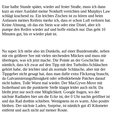
Eine halbe Stunde später, wieder auf fester Straße, muss ich dann
kurz an einer Ausfahrt meine Notdurft verrichten und Murphys Law
schlägt krachend zu. Ein leichtes Zischen ist zu hören und beim
Anfassen meines Reifens merke ich, dass er schon Luft verloren hat.
Keine Ahnung, ob das ein Stein war oder eine Distel, aber ich
pumpe den Reifen wieder auf und hoffe einfach nur. Das geht 10
Minuten gut, bis er wieder platt ist.
Na super. Ich stehe also im Dunkeln, auf einer Bundesstraße, neben
mir ein größerer See mit vielen stechenden Mücken und muss mir
überlegen, was ich jetzt mache. Die Pointe an der Geschichte ist
nämlich, dass ich zwar auf den Tipp mit den Turbolito-Schläuchen
gehört habe, die leichter sind als normale Schläuche, aber mir der
Tippgeber nicht gesagt hat, dass man dafür extra Flickzeug braucht,
da Galvanisierungsflüssigkeit oder selbstklebende Patches darauf
nicht halten. Tolle Wurst mal wieder. Der MacGyver-Move mit
Isolierband um die punktierte Stelle klappt leider auch nicht. Da
bleibt jetzt nur noch eine Möglichkeit. Google fragen, wo der
nächste Radladen hier um die Ecke ist, der 0 Uhr nachts geöffnet ist
und das Rad dorthin schieben. Wenigstens ist es warm. Also positiv
bleiben. Der nächste Laden, Surprise, ist nämlich gut 45 Kilometer
entfernt und auch nicht auf meiner Route.