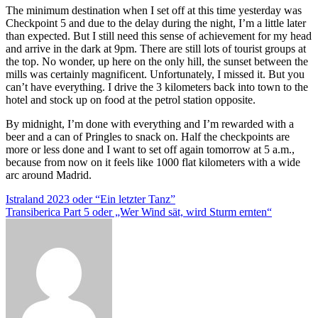
The minimum destination when I set off at this time yesterday was
Checkpoint 5 and due to the delay during the night, I’m a little later
than expected. But I still need this sense of achievement for my head
and arrive in the dark at 9pm. There are still lots of tourist groups at
the top. No wonder, up here on the only hill, the sunset between the
mills was certainly magnificent. Unfortunately, I missed it. But you
can’t have everything. I drive the 3 kilometers back into town to the
hotel and stock up on food at the petrol station opposite.
By midnight, I’m done with everything and I’m rewarded with a
beer and a can of Pringles to snack on. Half the checkpoints are
more or less done and I want to set off again tomorrow at 5 a.m.,
because from now on it feels like 1000 flat kilometers with a wide
arc around Madrid.
Beitragsnavigation
Istraland 2023 oder “Ein letzter Tanz”
Transiberica Part 5 oder „Wer Wind sät, wird Sturm ernten“