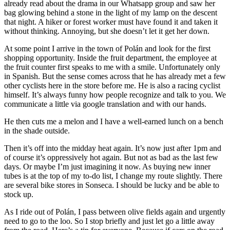
already read about the drama in our Whatsapp group and saw her
bag glowing behind a stone in the light of my lamp on the descent
that night. A hiker or forest worker must have found it and taken it
without thinking. Annoying, but she doesn’t let it get her down.
At some point I arrive in the town of Polán and look for the first
shopping opportunity. Inside the fruit department, the employee at
the fruit counter first speaks to me with a smile. Unfortunately only
in Spanish. But the sense comes across that he has already met a few
other cyclists here in the store before me. He is also a racing cyclist
himself. It’s always funny how people recognize and talk to you. We
communicate a little via google translation and with our hands.
He then cuts me a melon and I have a well-earned lunch on a bench
in the shade outside.
Then it’s off into the midday heat again. It’s now just after 1pm and
of course it’s oppressively hot again. But not as bad as the last few
days. Or maybe I’m just imagining it now. As buying new inner
tubes is at the top of my to-do list, I change my route slightly. There
are several bike stores in Sonseca. I should be lucky and be able to
stock up.
As I ride out of Polán, I pass between olive fields again and urgently
need to go to the loo. So I stop briefly and just let go a little away