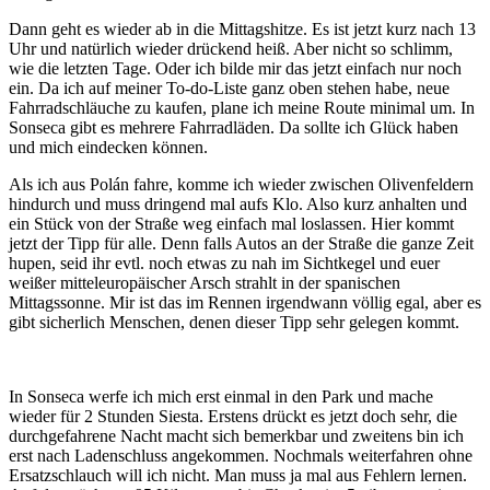
Dann geht es wieder ab in die Mittagshitze. Es ist jetzt kurz nach 13
Uhr und natürlich wieder drückend heiß. Aber nicht so schlimm,
wie die letzten Tage. Oder ich bilde mir das jetzt einfach nur noch
ein. Da ich auf meiner To-do-Liste ganz oben stehen habe, neue
Fahrradschläuche zu kaufen, plane ich meine Route minimal um. In
Sonseca gibt es mehrere Fahrradläden. Da sollte ich Glück haben
und mich eindecken können.
Als ich aus Polán fahre, komme ich wieder zwischen Olivenfeldern
hindurch und muss dringend mal aufs Klo. Also kurz anhalten und
ein Stück von der Straße weg einfach mal loslassen. Hier kommt
jetzt der Tipp für alle. Denn falls Autos an der Straße die ganze Zeit
hupen, seid ihr evtl. noch etwas zu nah im Sichtkegel und euer
weißer mitteleuropäischer Arsch strahlt in der spanischen
Mittagssonne. Mir ist das im Rennen irgendwann völlig egal, aber es
gibt sicherlich Menschen, denen dieser Tipp sehr gelegen kommt.
In Sonseca werfe ich mich erst einmal in den Park und mache
wieder für 2 Stunden Siesta. Erstens drückt es jetzt doch sehr, die
durchgefahrene Nacht macht sich bemerkbar und zweitens bin ich
erst nach Ladenschluss angekommen. Nochmals weiterfahren ohne
Ersatzschlauch will ich nicht. Man muss ja mal aus Fehlern lernen.