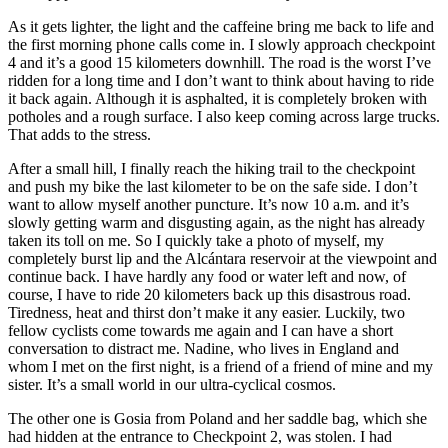
As it gets lighter, the light and the caffeine bring me back to life and
the first morning phone calls come in. I slowly approach checkpoint
4 and it’s a good 15 kilometers downhill. The road is the worst I’ve
ridden for a long time and I don’t want to think about having to ride
it back again. Although it is asphalted, it is completely broken with
potholes and a rough surface. I also keep coming across large trucks.
That adds to the stress.
After a small hill, I finally reach the hiking trail to the checkpoint
and push my bike the last kilometer to be on the safe side. I don’t
want to allow myself another puncture. It’s now 10 a.m. and it’s
slowly getting warm and disgusting again, as the night has already
taken its toll on me. So I quickly take a photo of myself, my
completely burst lip and the Alcántara reservoir at the viewpoint and
continue back. I have hardly any food or water left and now, of
course, I have to ride 20 kilometers back up this disastrous road.
Tiredness, heat and thirst don’t make it any easier. Luckily, two
fellow cyclists come towards me again and I can have a short
conversation to distract me. Nadine, who lives in England and
whom I met on the first night, is a friend of a friend of mine and my
sister. It’s a small world in our ultra-cyclical cosmos.
The other one is Gosia from Poland and her saddle bag, which she
had hidden at the entrance to Checkpoint 2, was stolen. I had