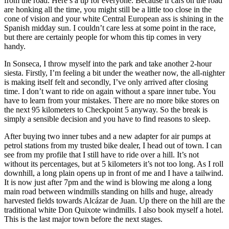
from the road. Here’s a tip for everyone. Because if cars on the road
are honking all the time, you might still be a little too close in the
cone of vision and your white Central European ass is shining in the
Spanish midday sun. I couldn’t care less at some point in the race,
but there are certainly people for whom this tip comes in very
handy.
In Sonseca, I throw myself into the park and take another 2-hour
siesta. Firstly, I’m feeling a bit under the weather now, the all-nighter
is making itself felt and secondly, I’ve only arrived after closing
time. I don’t want to ride on again without a spare inner tube. You
have to learn from your mistakes. There are no more bike stores on
the next 95 kilometers to Checkpoint 5 anyway. So the break is
simply a sensible decision and you have to find reasons to sleep.
After buying two inner tubes and a new adapter for air pumps at
petrol stations from my trusted bike dealer, I head out of town. I can
see from my profile that I still have to ride over a hill. It’s not
without its percentages, but at 5 kilometers it’s not too long. As I roll
downhill, a long plain opens up in front of me and I have a tailwind.
It is now just after 7pm and the wind is blowing me along a long
main road between windmills standing on hills and huge, already
harvested fields towards Alcázar de Juan. Up there on the hill are the
traditional white Don Quixote windmills. I also book myself a hotel.
This is the last major town before the next stages.