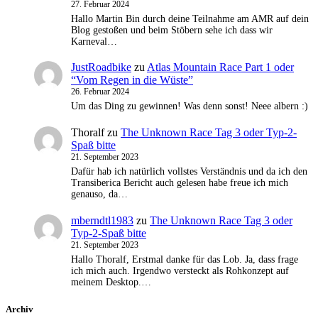
27. Februar 2024
Hallo Martin Bin durch deine Teilnahme am AMR auf dein
Blog gestoßen und beim Stöbern sehe ich dass wir
Karneval…
JustRoadbike
zu
Atlas Mountain Race Part 1 oder
“Vom Regen in die Wüste”
26. Februar 2024
Um das Ding zu gewinnen! Was denn sonst! Neee albern :)
Thoralf
zu
The Unknown Race Tag 3 oder Typ-2-
Spaß bitte
21. September 2023
Dafür hab ich natürlich vollstes Verständnis und da ich den
Transiberica Bericht auch gelesen habe freue ich mich
genauso, da…
mberndtl1983
zu
The Unknown Race Tag 3 oder
Typ-2-Spaß bitte
21. September 2023
Hallo Thoralf, Erstmal danke für das Lob. Ja, dass frage
ich mich auch. Irgendwo versteckt als Rohkonzept auf
meinem Desktop.…
Archiv