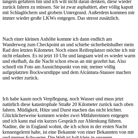
langem gefahren bin und ich will nicht daran denken, diese wieder
zurück fahren zu müssen. Sie ist zwar asphaltiert, aber völlig kaputt
mit Schlaglöchern und grobem Untergrund. Außerdem kommen mir
immer wieder große LKWs entgegen. Das stresst zusätzlich.
Nach einer kleinen Anhöhe komme ich dann endlich am
Wanderweg zum Checkpoint an und schiebe sicherheitshalber mein
Rad den letzten Kilometer. Noch einen Reifenplatzer möchte ich mir
nicht erlauben. Es ist jetzt 10 Uhr und langsam wird es wieder warm
und ekelhaft, da die Nacht schon etwas an mir gezehrt hat. Also
schnell ein Foto am Aussichtspunkt von mir, meiner völlig
aufgeplatzten Bockwurstlippe und dem Alcántara-Stausee machen
und weiter zurück.
Ich habe kaum noch Verpflegung, noch Wasser und muss jetzt
natürlich diese katastrophale Straße 20 Kilometer zurück nach oben
fahren. Müdigkeit, Hitze und Durst machen das nicht leichter.
Glücklicherweise kommen wieder zwei Mitfahrerinnen entgegen
und ich kann mal ein kurzes Gespräch zur Ablenkung führen.
Nadine, die in England wohnt, die ich schon in der ersten Nacht
kennengelernt habe, ist eine Bekannte von einer Bekannten von mir
und meiner Schwester. Die Welt ist halt klein in unserem