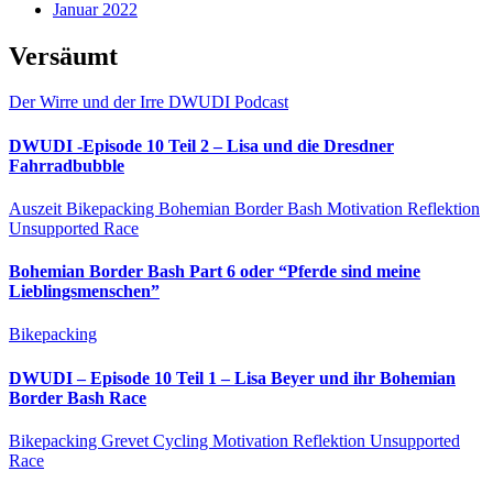
Januar 2022
Versäumt
Der Wirre und der Irre
DWUDI
Podcast
DWUDI -Episode 10 Teil 2 – Lisa und die Dresdner
Fahrradbubble
Auszeit
Bikepacking
Bohemian Border Bash
Motivation
Reflektion
Unsupported Race
Bohemian Border Bash Part 6 oder “Pferde sind meine
Lieblingsmenschen”
Bikepacking
DWUDI – Episode 10 Teil 1 – Lisa Beyer und ihr Bohemian
Border Bash Race
Bikepacking
Grevet Cycling
Motivation
Reflektion
Unsupported
Race