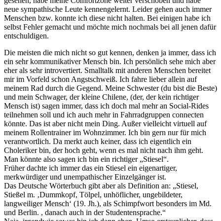
gesehen, habe meine Comfortzone weiter verschoben und habe
neue sympathische Leute kennengelernt. Leider gehen auch immer
Menschen bzw. konnte ich diese nicht halten. Bei einigen habe ich
selbst Fehler gemacht und möchte mich nochmals bei all jenen dafür
entschuldigen.
Die meisten die mich nicht so gut kennen, denken ja immer, dass ich
ein sehr kommunikativer Mensch bin. Ich persönlich sehe mich aber
eher als sehr introvertiert. Smalltalk mit anderen Menschen bereitet
mir im Vorfeld schon Angstschweiß. Ich fahre lieber allein auf
meinem Rad durch die Gegend. Meine Schwester (du bist die Beste)
und mein Schwager, der kleine Chilene, (der, der kein richtiger
Mensch ist) sagen immer, dass ich doch mal mehr an Social-Rides
teilnehmen soll und ich auch mehr in Fahrradgruppen connecten
könnte. Das ist aber nicht mein Ding. Außer vielleicht virtuell auf
meinem Rollentrainer im Wohnzimmer. Ich bin gern nur für mich
verantwortlich. Da merkt auch keiner, dass ich eigentlich ein
Choleriker bin, der hoch geht, wenn es mal nicht nach ihm geht.
Man könnte also sagen ich bin ein richtiger „Stiesel“.
Früher dachte ich immer das ein Stiesel ein eigenartiger,
merkwürdiger und unempathischer Einzelgänger ist.
Das Deutsche Wörterbuch gibt aber als Definition an: „Stiesel,
Stießel m. ‚Dummkopf, Tölpel, unhöflicher, ungebildeter,
langweiliger Mensch‘ (19. Jh.), als Schimpfwort besonders im Md.
und Berlin. , danach auch in der Studentensprache.“