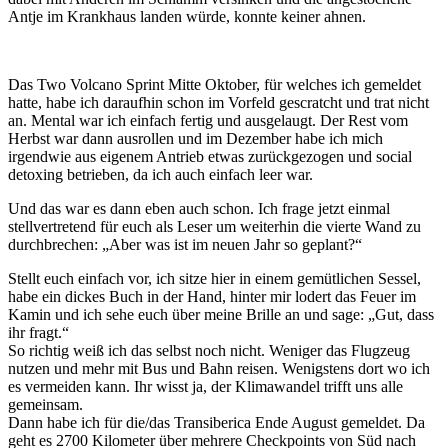
Antje im Krankhaus landen würde, konnte keiner ahnen.
Das Two Volcano Sprint Mitte Oktober, für welches ich gemeldet
hatte, habe ich daraufhin schon im Vorfeld gescratcht und trat nicht
an. Mental war ich einfach fertig und ausgelaugt. Der Rest vom
Herbst war dann ausrollen und im Dezember habe ich mich
irgendwie aus eigenem Antrieb etwas zurückgezogen und social
detoxing betrieben, da ich auch einfach leer war.
Und das war es dann eben auch schon. Ich frage jetzt einmal
stellvertretend für euch als Leser um weiterhin die vierte Wand zu
durchbrechen: „Aber was ist im neuen Jahr so geplant?“
Stellt euch einfach vor, ich sitze hier in einem gemütlichen Sessel,
habe ein dickes Buch in der Hand, hinter mir lodert das Feuer im
Kamin und ich sehe euch über meine Brille an und sage: „Gut, dass
ihr fragt.“
So richtig weiß ich das selbst noch nicht. Weniger das Flugzeug
nutzen und mehr mit Bus und Bahn reisen. Wenigstens dort wo ich
es vermeiden kann. Ihr wisst ja, der Klimawandel trifft uns alle
gemeinsam.
Dann habe ich für die/das Transiberica Ende August gemeldet. Da
geht es 2700 Kilometer über mehrere Checkpoints von Süd nach