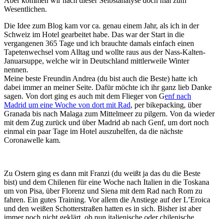
Aber kommen wir nach dieser Selbstanalyse doch mal zum
Wesentlichen.
Die Idee zum Blog kam vor ca. genau einem Jahr, als ich in der
Schweiz im Hotel gearbeitet habe. Das war der Start in die
vergangenen 365 Tage und ich brauchte damals einfach einen
Tapetenwechsel vom Alltag und wollte raus aus der Nass-Kalten-
Januarsuppe, welche wir in Deutschland mittlerweile Winter
nennen.
Meine beste Freundin Andrea (du bist auch die Beste) hatte ich
dabei immer an meiner Seite. Dafür möchte ich ihr ganz lieb Danke
sagen. Von dort ging es auch mit dem Flieger von G
enf nach
Madrid um eine Woche von dort mit Rad
, per bikepacking, über
Granada bis nach Malaga zum Mittelmeer zu pilgern. Von da wieder
mit dem Zug zurück und über Madrid ab nach Genf, um dort noch
einmal ein paar Tage im Hotel auszuhelfen, da die nächste
Coronawelle kam.
Zu Ostern ging es dann mit Franzi (du weißt ja das du die Beste
bist) und dem Chilenen für eine Woche nach Italien in die Toskana
um von Pisa, über Florenz und Siena mit dem Rad nach Rom zu
fahren. Ein gutes Training. Vor allem die Anstiege auf der L’Eroica
und den weißen Schotterstraßen hatten es in sich. Bisher ist aber
immer noch nicht geklärt, ob nun italienische oder chilenische