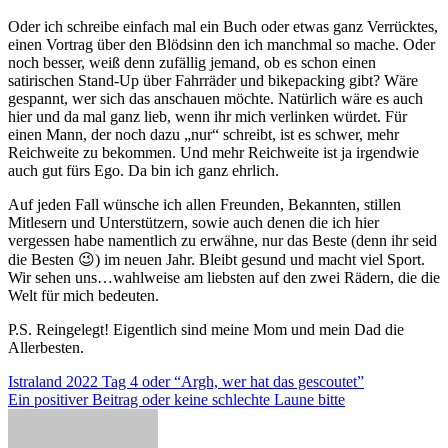
Oder ich schreibe einfach mal ein Buch oder etwas ganz Verrücktes,
einen Vortrag über den Blödsinn den ich manchmal so mache. Oder
noch besser, weiß denn zufällig jemand, ob es schon einen
satirischen Stand-Up über Fahrräder und bikepacking gibt? Wäre
gespannt, wer sich das anschauen möchte. Natürlich wäre es auch
hier und da mal ganz lieb, wenn ihr mich verlinken würdet. Für
einen Mann, der noch dazu „nur“ schreibt, ist es schwer, mehr
Reichweite zu bekommen. Und mehr Reichweite ist ja irgendwie
auch gut fürs Ego. Da bin ich ganz ehrlich.
Auf jeden Fall wünsche ich allen Freunden, Bekannten, stillen
Mitlesern und Unterstützern, sowie auch denen die ich hier
vergessen habe namentlich zu erwähne, nur das Beste (denn ihr seid
die Besten 😉) im neuen Jahr. Bleibt gesund und macht viel Sport.
Wir sehen uns…wahlweise am liebsten auf den zwei Rädern, die die
Welt für mich bedeuten.
P.S. Reingelegt! Eigentlich sind meine Mom und mein Dad die
Allerbesten.
Beitragsnavigation
Istraland 2022 Tag 4 oder “Argh, wer hat das gescoutet”
Ein positiver Beitrag oder keine schlechte Laune bitte