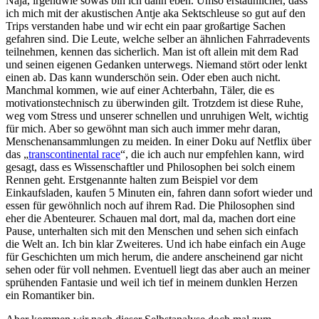
Naja, irgendwie sowas bin ich dann eben. Umso erstaunlicher, dass
ich mich mit der akustischen Antje aka Sektschleuse so gut auf den
Trips verstanden habe und wir echt ein paar großartige Sachen
gefahren sind. Die Leute, welche selber an ähnlichen Fahrradevents
teilnehmen, kennen das sicherlich. Man ist oft allein mit dem Rad
und seinen eigenen Gedanken unterwegs. Niemand stört oder lenkt
einen ab. Das kann wunderschön sein. Oder eben auch nicht.
Manchmal kommen, wie auf einer Achterbahn, Täler, die es
motivationstechnisch zu überwinden gilt. Trotzdem ist diese Ruhe,
weg vom Stress und unserer schnellen und unruhigen Welt, wichtig
für mich. Aber so gewöhnt man sich auch immer mehr daran,
Menschenansammlungen zu meiden. In einer Doku auf Netflix über
das „
transcontinental race
“, die ich auch nur empfehlen kann, wird
gesagt, dass es Wissenschaftler und Philosophen bei solch einem
Rennen geht. Erstgenannte halten zum Beispiel vor dem
Einkaufsladen, kaufen 5 Minuten ein, fahren dann sofort wieder und
essen für gewöhnlich noch auf ihrem Rad. Die Philosophen sind
eher die Abenteurer. Schauen mal dort, mal da, machen dort eine
Pause, unterhalten sich mit den Menschen und sehen sich einfach
die Welt an. Ich bin klar Zweiteres. Und ich habe einfach ein Auge
für Geschichten um mich herum, die andere anscheinend gar nicht
sehen oder für voll nehmen. Eventuell liegt das aber auch an meiner
sprühenden Fantasie und weil ich tief in meinem dunklen Herzen
ein Romantiker bin.