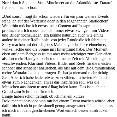
Nord durch Spanien. Vom Mittelmeer an die Atlantikküste. Darauf
freue ich mich schon.
„Und sonst“, fragt ihr schon wieder? Für ein paar weitere Events
stehe ich auf der Warteliste oder in den sogenannten Startlöchern.
Weiterhin möchte ich etwas mehr Content auf Instagram
produzieren. Ich muss mich da immer etwas zwingen, um Videos
und Bilder hochzuladen. Ich könnte natürlich auch wie einige
andere in meiner Radbubble, von jeder Runde die ich fahre eine
Story machen auf der ich jedes Mal die gleiche Pose einnehme,
winke, lächle und die Sonne im Hintergrund habe. Der Moment
oben auf dem Bergpass ist mir aber meist wichtiger zum Genießen,
als dort mein Handy zu ziehen und meine Zeit mit Ablenkungen zu
verschwenden. Klar sind Videos, Bilder und Reels für die meisten
schöner und schneller anzusehen, als hier auf dem Blog minutenlang
meine Wortakrobatik zu ertragen. Es hat ja niemand mehr richtig
Zeit. Aber ich habe leider etwas zu erzählen. Im besten Fall auch
etwas zum Nachdenken, etwas das inspirieren soll, was die
Menschen aus ihrem tristen Alltag holen kann. Das ist auch ein
Grund zum Schreiben für mich.
Einige haben schon gefragt, ob ich mal ein kurzes
Dokumentationsvideo von mir bei einem Event machen würde, aber
dafür bin ich nicht professionell genug ausgestattet. Ich denke, dass
ich mich mit dem geschriebenen Wort einfach besser ausdrücken
kann.