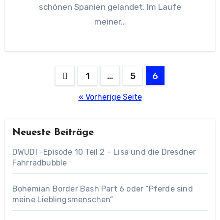
schönen Spanien gelandet. Im Laufe
meiner…
Seitennummerierung
1
…
5
6
der
« Vorherige Seite
Beiträge
Neueste Beiträge
DWUDI -Episode 10 Teil 2 – Lisa und die Dresdner
Fahrradbubble
Bohemian Border Bash Part 6 oder “Pferde sind
meine Lieblingsmenschen”