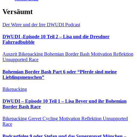
Versäumt
Der Wirre und der Irre
DWUDI
Podcast
DWUDI -Episode 10 Teil 2 – Lisa und die Dresdner
Fahrradbubble
Auszeit
Bikepacking
Bohemian Border Bash
Motivation
Reflektion
Unsupported Race
Bohemian Border Bash Part 6 oder “Pferde sind meine
Lieblingsmenschen”
Bikepacking
DWUDI – Episode 10 Teil 1 – Lisa Beyer und ihr Bohemian
Border Bash Race
Bikepacking
Grevet Cycling
Motivation
Reflektion
Unsupported
Race
Podcastfolge 9 oder Stefan und das Supergrevet München –